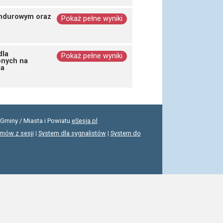
undurowym oraz
Pokaż pełne wyniki
dla
Pokaż pełne wyniki
onych na
ia
Gminy / Miasta i Powiatu
eSesja.pl
lmów z sesji
|
System dla sygnalistów
|
System do