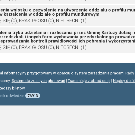
żenia wniosku o zezwolenie na utworzenie oddziału o profilu m
 kształcenia w oddziale o profilu mundurowym
SIĘ (0), BRAK GŁOSU (0), NIEOBECNI (1)
enia trybu udzielania i rozliczania przez Gminę Kartuzy dotacji 
, przedszkoli i innych form wychowania przedszkolnego prowadz
zeprowadzania kontroli prawidłowości ich pobrania i wykorzystan
SIĘ (0), BRAK GŁOSU (0), NIEOBECNI (1)
tal informacyjny przygotowany w oparciu o system zarządzania pracami Rady 
ecamy:
System do zdalnych głosowań
|
Transmisje z obrad sesji
|
Napisy do fi
zedaży biletów
znik odwiedzin
76913