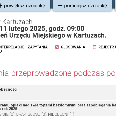
powiększ czcionkę
pomniejsz czcionkę
 Kartuzach
 11 lutego 2025, godz. 09:00
eń Urzędu Miejskiego w Kartuzach.
NTERPELACJE I ZAPYTANIA
GŁOSOWANIA
REJESTR
D
ia przeprowadzone podczas po
obecności
ogramu opieki nad zwierzętami bezdomnymi oraz zapobiegania 
a rok 2025
SIĘ (0), BRAK GŁOSU (0), NIEOBECNI (1)