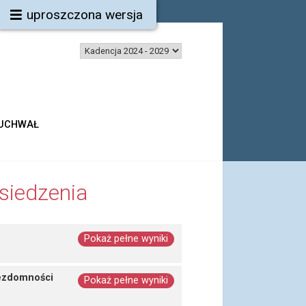
uproszczona wersja
 UCHWAŁ
siedzenia
Pokaż pełne wyniki
bezdomności
Pokaż pełne wyniki