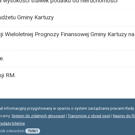
ia wysokości stawek podatku od nieruchomości
udżetu Gminy Kartuzy
ji Wieloletniej Prognozy Finansowej Gminy Kartuzy na 
e.
ji RM.
tal informacyjny przygotowany w oparciu o system zarządzania pracami Rady 
ecamy:
System do zdalnych głosowań
|
Transmisje z obrad sesji
|
Napisy do fi
zedaży biletów
znik odwiedzin
76961