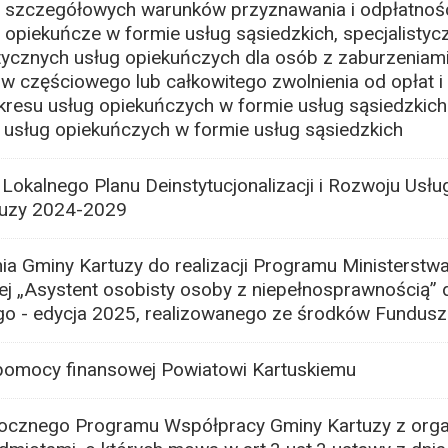
e szczegółowych warunków przyznawania i odpłatnośc
 opiekuńcze w formie usług sąsiedzkich, specjalistyc
tycznych usług opiekuńczych dla osób z zaburzeniam
częściowego lub całkowitego zwolnienia od opłat i t
akresu usług opiekuńczych w formie usług sąsiedzkic
 usług opiekuńczych w formie usług sąsiedzkich
Lokalnego Planu Deinstytucjonalizacji i Rozwoju Usłu
tuzy 2024-2029
ia Gminy Kartuzy do realizacji Programu Ministerstwa
znej „Asystent osobisty osoby z niepełnosprawnością”
go - edycja 2025, realizowanego ze środków Fundus
 pomocy finansowej Powiatowi Kartuskiemu
Rocznego Programu Współpracy Gminy Kartuzy z orga