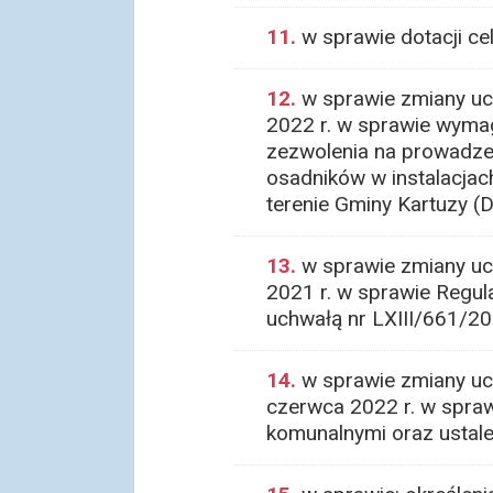
11.
w sprawie dotacji ce
12.
w sprawie zmiany uch
2022 r. w sprawie wymag
zezwolenia na prowadzen
osadników w instalacjac
terenie Gminy Kartuzy (D
13.
w sprawie zmiany uch
2021 r. w sprawie Regul
uchwałą nr LXIII/661/20
14.
w sprawie zmiany uch
czerwca 2022 r. w spra
komunalnymi oraz ustalen