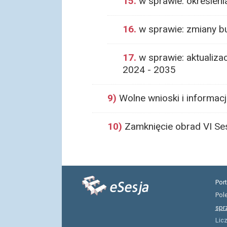
15.
w sprawie: określen
16.
w sprawie: zmiany b
17.
w sprawie: aktualizac
2024 - 2035
9)
Wolne wnioski i informacj
10)
Zamknięcie obrad VI Ses
Por
Pol
spr
Lic