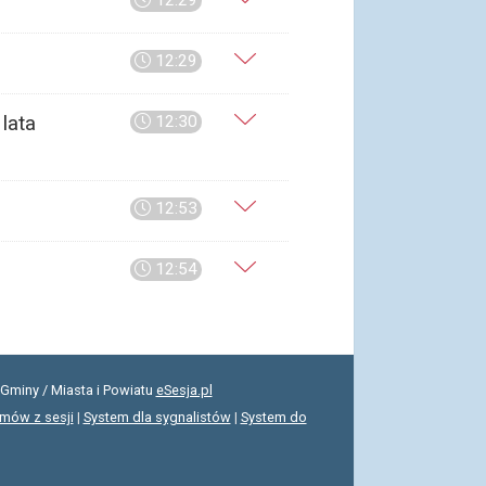
12:29
12:29
lata
12:30
12:53
12:54
Gminy / Miasta i Powiatu
eSesja.pl
lmów z sesji
|
System dla sygnalistów
|
System do