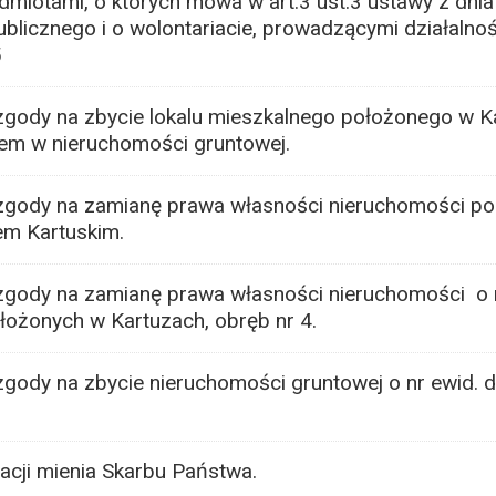
iotami, o których mowa w art.3 ust.3 ustawy z dnia 
ublicznego i o wolontariacie, prowadzącymi działalno
5
gody na zbycie lokalu mieszkalnego położonego w Ka
łem w nieruchomości gruntowej.
zgody na zamianę prawa własności nieruchomości p
em Kartuskim.
zgody na zamianę prawa własności nieruchomości o n
łożonych w Kartuzach, obręb nr 4.
gody na zbycie nieruchomości gruntowej o nr ewid. d
cji mienia Skarbu Państwa.