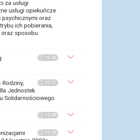
i za usługi
zne usługi opiekuńcze
i psychicznymi oraz
rybu ich pobierania,
h oraz sposobu
g
10:36
 Rodziny,
10:37
 dla Jednostek
zu Solidarnościowego
10:38
nizacjami
10:39