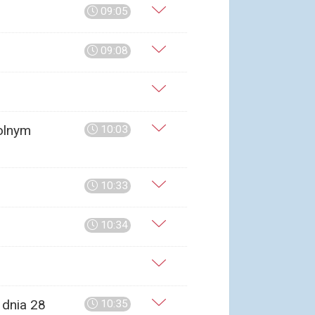
09:05
09:08
kolnym
10:03
10:33
10:34
 dnia 28
10:35