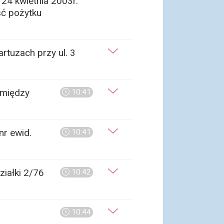
24 kwietnia 2003r.
ść pożytku
rtuzach przy ul. 3
omiędzy
10:41
r ewid.
10:41
ziałki 2/76
10:42
10:44