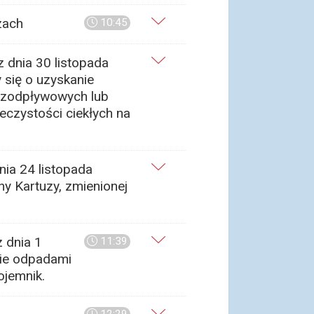
zach
10:45
 dnia 30 listopada
 się o uzyskanie
bezodpływowych lub
eczystości ciekłych na
ia 24 listopada
ny Kartuzy, zmienionej
 dnia 1
11:39
nie odpadami
ojemnik.