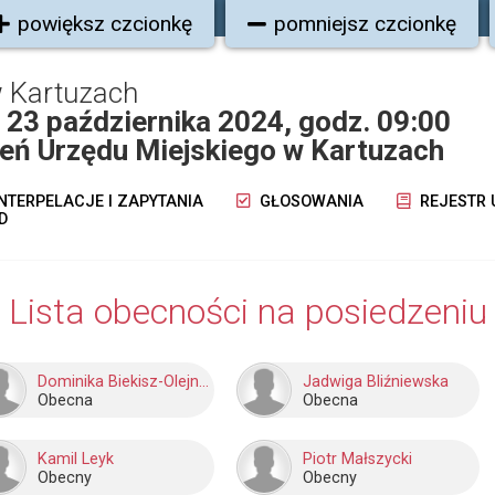
powiększ czcionkę
pomniejsz czcionkę
 Kartuzach
u 23 października 2024, godz. 09:00
eń Urzędu Miejskiego w Kartuzach
NTERPELACJE I ZAPYTANIA
GŁOSOWANIA
REJESTR
D
Lista obecności na posiedzeniu
Dominika Biekisz-Olejnik
Jadwiga Bliźniewska
Obecna
Obecna
Kamil Leyk
Piotr Małszycki
Obecny
Obecny