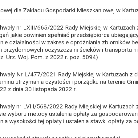
lowej dla Zakładu Gospodarki Mieszkaniowej w Kartu
wały nr LXIII/665/2022 Rady Miejskiej w Kartuzach z
ań jakie powinien spełniać przedsiębiorca ubiegający
ie działalności w zakresie opróżniania zbiorników 
h przydomowych oczyszczalni ścieków i transportu ni
z. Urz. Woj. Pom. z 2022 r. poz. 5094)
wały Nr L/477/2021 Rady Miejskiej w Kartuzach z dn
aminu utrzymania czystości i porządku na terenie Gmi
22 z dnia 30 listopada 2022 r.
wały nr LVIII/568/2022 Rady Miejskiej w Kartuzach z
wie wyboru metody ustalenia opłaty za gospodarowa
ia wysokości tej opłaty i ustalenia stawki opłaty za p