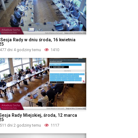
 Sesja Rady w dniu środa, 16 kwietnia
25
477 dni 4 godziny temu
1410
 Sesja Rady Miejskiej, środa, 12 marca
25
511 dni 2 godziny temu
1117