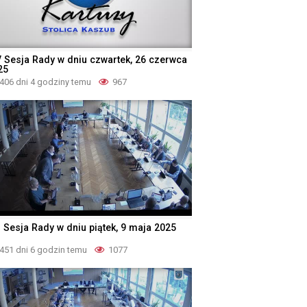
V Sesja Rady w dniu czwartek, 26 czerwca
25
406 dni 4 godziny temu
967
I Sesja Rady w dniu piątek, 9 maja 2025
451 dni 6 godzin temu
1077