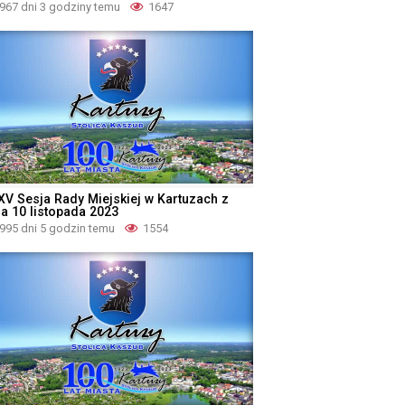
967 dni 3 godziny temu
1647
XV Sesja Rady Miejskiej w Kartuzach z
ia 10 listopada 2023
995 dni 5 godzin temu
1554