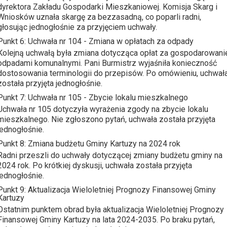
dyrektora Zakładu Gospodarki Mieszkaniowej. Komisja Skarg i
Wniosków uznała skargę za bezzasadną, co poparli radni,
głosując jednogłośnie za przyjęciem uchwały.
Punkt 6: Uchwała nr 104 - Zmiana w opłatach za odpady
Kolejną uchwałą była zmiana dotycząca opłat za gospodarowani
odpadami komunalnymi. Pani Burmistrz wyjaśniła konieczność
dostosowania terminologii do przepisów. Po omówieniu, uchwał
została przyjęta jednogłośnie.
Punkt 7: Uchwała nr 105 - Zbycie lokalu mieszkalnego
Uchwała nr 105 dotyczyła wyrażenia zgody na zbycie lokalu
mieszkalnego. Nie zgłoszono pytań, uchwała została przyjęta
jednogłośnie.
Punkt 8: Zmiana budżetu Gminy Kartuzy na 2024 rok
Radni przeszli do uchwały dotyczącej zmiany budżetu gminy na
2024 rok. Po krótkiej dyskusji, uchwała została przyjęta
jednogłośnie.
Punkt 9: Aktualizacja Wieloletniej Prognozy Finansowej Gminy
Kartuzy
Ostatnim punktem obrad była aktualizacja Wieloletniej Prognozy
Finansowej Gminy Kartuzy na lata 2024-2035. Po braku pytań,