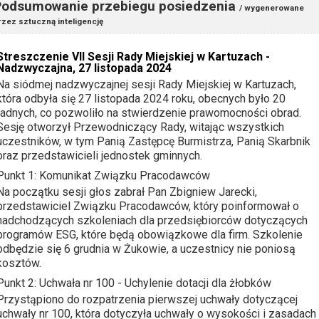
Podsumowanie przebiegu posiedzenia
/ wygenerowane
rzez sztuczną inteligencję
Streszczenie VII Sesji Rady Miejskiej w Kartuzach -
Nadzwyczajna, 27 listopada 2024
Na siódmej nadzwyczajnej sesji Rady Miejskiej w Kartuzach,
która odbyła się 27 listopada 2024 roku, obecnych było 20
radnych, co pozwoliło na stwierdzenie prawomocności obrad.
Sesję otworzył Przewodniczący Rady, witając wszystkich
uczestników, w tym Panią Zastępcę Burmistrza, Panią Skarbnik
oraz przedstawicieli jednostek gminnych.
Punkt 1: Komunikat Związku Pracodawców
Na początku sesji głos zabrał Pan Zbigniew Jarecki,
przedstawiciel Związku Pracodawców, który poinformował o
nadchodzących szkoleniach dla przedsiębiorców dotyczących
programów ESG, które będą obowiązkowe dla firm. Szkolenie
odbędzie się 6 grudnia w Żukowie, a uczestnicy nie poniosą
kosztów.
Punkt 2: Uchwała nr 100 - Uchylenie dotacji dla żłobków
Przystąpiono do rozpatrzenia pierwszej uchwały dotyczącej
uchwały nr 100, która dotyczyła uchwały o wysokości i zasadach