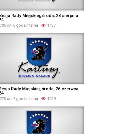
Sesja Rady Miejskiej, środa, 28 sierpnia
24
706 dni 6 godzin temu
1437
 Sesja Rady Miejskiej, środa, 26 czerwca
24
770 dni 7 godzin temu
1529