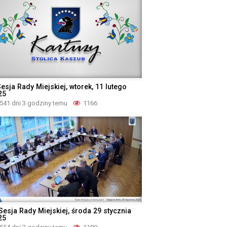
esja Rady Miejskiej, wtorek, 11 lutego
25
541 dni 3 godziny temu
1166
Sesja Rady Miejskiej, środa 29 stycznia
25