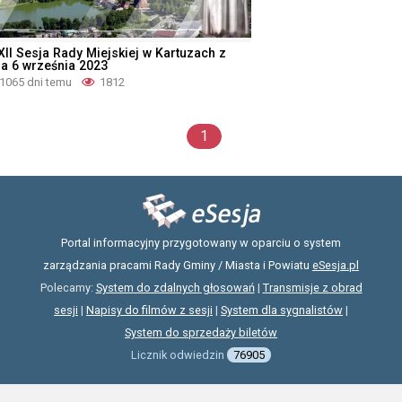
XII Sesja Rady Miejskiej w Kartuzach z
ia 6 września 2023
1065 dni temu
1812
1
Portal informacyjny przygotowany w oparciu o system
zarządzania pracami Rady Gminy / Miasta i Powiatu
eSesja.pl
Polecamy:
System do zdalnych głosowań
|
Transmisje z obrad
sesji
|
Napisy do filmów z sesji
|
System dla sygnalistów
|
System do sprzedaży biletów
Licznik odwiedzin
76905