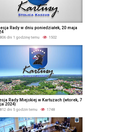
 Sesja Rady w dniu poniedziałek, 20 maja
24
806 dni 1 godzinę temu
1502
esja Rady Miejskiej w Kartuzach (wtorek, 7
ja 2024)
812 dni 5 godzin temu
1748