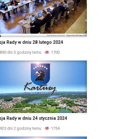
sja Rady w dniu 28 lutego 2024
890 dni 3 godziny temu
1700
sja Rady w dniu 24 stycznia 2024
925 dni 2 godziny temu
1754