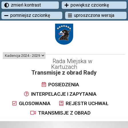
zmień kontrast
powiększ czcionkę
pomniejsz czcionkę
uproszczona wersja
Rada Miejska w
Kartuzach
Transmisje z obrad Rady
POSIEDZENIA
INTERPELACJE I ZAPYTANIA
GŁOSOWANIA
REJESTR UCHWAŁ
TRANSMISJE Z OBRAD