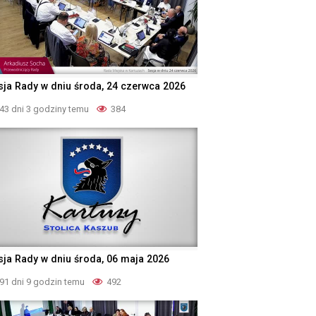
sja Rady w dniu środa, 24 czerwca 2026
43 dni 3 godziny temu
384
sja Rady w dniu środa, 06 maja 2026
91 dni 9 godzin temu
492