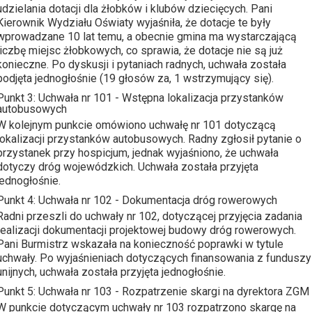
udzielania dotacji dla żłobków i klubów dziecięcych. Pani
Kierownik Wydziału Oświaty wyjaśniła, że dotacje te były
wprowadzane 10 lat temu, a obecnie gmina ma wystarczającą
liczbę miejsc żłobkowych, co sprawia, że dotacje nie są już
konieczne. Po dyskusji i pytaniach radnych, uchwała została
podjęta jednogłośnie (19 głosów za, 1 wstrzymujący się).
Punkt 3: Uchwała nr 101 - Wstępna lokalizacja przystanków
autobusowych
W kolejnym punkcie omówiono uchwałę nr 101 dotyczącą
lokalizacji przystanków autobusowych. Radny zgłosił pytanie o
przystanek przy hospicjum, jednak wyjaśniono, że uchwała
dotyczy dróg wojewódzkich. Uchwała została przyjęta
jednogłośnie.
Punkt 4: Uchwała nr 102 - Dokumentacja dróg rowerowych
Radni przeszli do uchwały nr 102, dotyczącej przyjęcia zadania
realizacji dokumentacji projektowej budowy dróg rowerowych.
Pani Burmistrz wskazała na konieczność poprawki w tytule
uchwały. Po wyjaśnieniach dotyczących finansowania z funduszy
unijnych, uchwała została przyjęta jednogłośnie.
Punkt 5: Uchwała nr 103 - Rozpatrzenie skargi na dyrektora ZGM
W punkcie dotyczącym uchwały nr 103 rozpatrzono skargę na