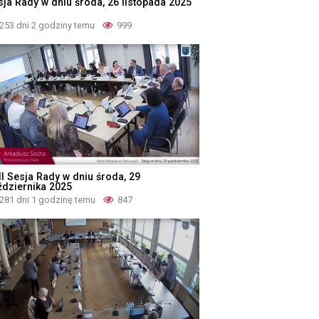
sja Rady w dniu środa, 26 listopada 2025
253 dni 2 godziny temu
999
II Sesja Rady w dniu środa, 29
ździernika 2025
281 dni 1 godzinę temu
847