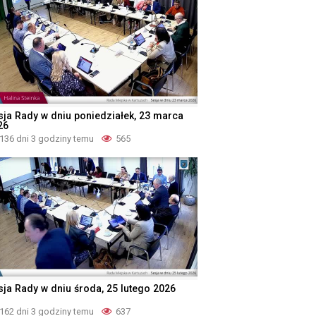
sja Rady w dniu poniedziałek, 23 marca
26
136 dni 3 godziny temu
565
sja Rady w dniu środa, 25 lutego 2026
162 dni 3 godziny temu
637