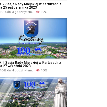
XIV Sesja Rady Miejskiej w Kartuzach z
ia 25 października 2023
1016 dni 3 godziny temu
1993
XIII Sesja Rady Miejskiej w Kartuzach z
ia 27 września 2023
1042 dni 4 godziny temu
1603