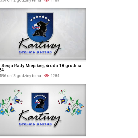
554 dni 2 godziny temu
1189
I Sesja Rady Miejskiej, środa 18 grudnia
24
596 dni 3 godziny temu
1284