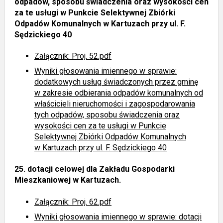
odpadów, sposobu świadczenia oraz wysokości cen
za te usługi w Punkcie Selektywnej Zbiórki
Odpadów Komunalnych w Kartuzach przy ul. F.
Sędzickiego 40
Załącznik: Proj. 52.pdf
Wyniki głosowania imiennego
w sprawie:
dodatkowych usług świadczonych przez gminę
w zakresie odbierania odpadów komunalnych od
właścicieli nieruchomości i zagospodarowania
tych odpadów, sposobu świadczenia oraz
wysokości cen za te usługi w Punkcie
Selektywnej Zbiórki Odpadów Komunalnych
w Kartuzach przy ul. F. Sędzickiego 40
25.
dotacji celowej dla Zakładu Gospodarki
Mieszkaniowej w Kartuzach.
Załącznik: Proj. 62.pdf
Wyniki głosowania imiennego
w sprawie: dotacji